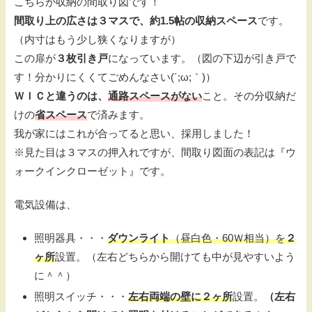
こちらが収納の間取り図です！
間取り上の広さは３マスで、約1.5帖の収納スペース
です。
（内寸はもう少し狭くなりますが）
この扉が
３枚引き戸
になっています。（図の下辺が引き戸で
す！分かりにくくてごめんなさい(´;ω;｀)）
ＷＩＣと違うのは、
通路スペースがない
こと。その分収納だ
けの
省スペース
で済みます。
我が家にはこれが合ってると思い、採用しました！
※見た目は３マスの押入れですが、間取り図面の表記は『ウ
ォークインクローゼット』です。
電気設備は、
照明器具・・・
ダウンライト
（昼白色・60Ｗ相当）を
２
ヶ所
設置。（左右どちらから開けても中が見やすいよう
に＾＾）
照明スイッチ・・・
左右両端の壁に２ヶ所
設置。
（左右