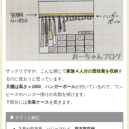
ザックリですが、こんな感じで
家族４人分の普段着を収納
す
るのに使おうと思っています。
天棚は高さ＝1850
、
ハンガーポール
が付いているので、ワン
ピースやハンガー掛けの衣類を掛けます。
下部分には
衣装ケース
を置きます。
チラッと解説
下着や部屋着、パジャマなど→
脱衣室収納