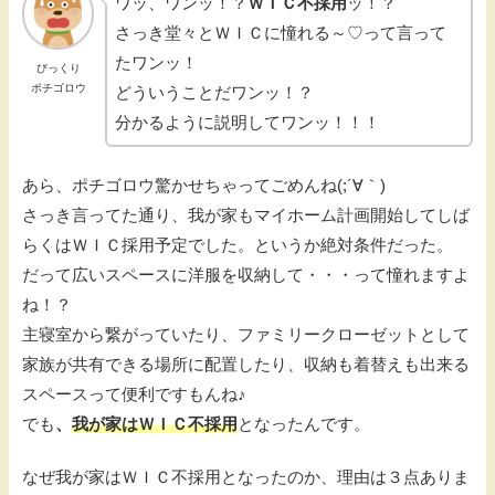
ワッ、ワンッ！？
ＷＩＣ不採用
ッ！？
さっき堂々とＷＩＣに憧れる～♡って言って
たワンッ！
びっくり
ポチゴロウ
どういうことだワンッ！？
分かるように説明してワンッ！！！
あら、ポチゴロウ驚かせちゃってごめんね(;´∀｀)
さっき言ってた通り、我が家もマイホーム計画開始してしば
らくはＷＩＣ採用予定でした。というか絶対条件だった。
だって広いスペースに洋服を収納して・・・って憧れますよ
ね！？
主寝室から繋がっていたり、ファミリークローゼットとして
家族が共有できる場所に配置したり、収納も着替えも出来る
スペースって便利ですもんね♪
でも
、
我が家はＷＩＣ不採用
となったんです。
なぜ我が家はＷＩＣ不採用となったのか、理由は３点ありま