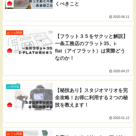
くべきこと
2020.06.11
おうち関係
【フラット３５をサクッと解説】
一条工務店のフラット35、i-
flat（アイフラット）は実際どう
なのか！
2020.04.27
お得情報
【秘技あり】スタジオマリオを完
全攻略！お得に利用する２つの秘
技を教えます！
2020.01.12
おうち関係