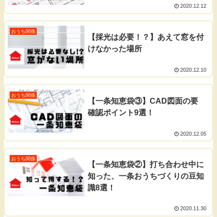
2020.12.12
おうち関係
【採光は必要！？】あえて窓を付
けなかった場所
2020.12.10
おうち関係
【一条知恵袋③】CAD図面の要
確認ポイント9選！
2020.12.05
おうち関係
【一条知恵袋②】打ち合わせ中に
知った、一条おうちづくりの豆知
識8選！
2020.11.30