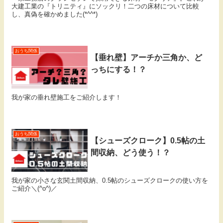
大建工業の『トリニティ』にソックリ！二つの床材について比較
し、真偽を確かめました(*^^*)
おうち関係
【垂れ壁】アーチか三角か、ど
っちにする！？
我が家の垂れ壁施工をご紹介します！
おうち関係
【シューズクローク】0.5帖の土
間収納、どう使う！？
我が家の小さな玄関土間収納、0.5帖のシューズクロークの使い方を
ご紹介＼(^o^)／