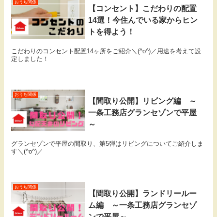
おうち関係
【コンセント】こだわりの配置
14選！今住んでいる家からヒン
トを得よう！
こだわりのコンセント配置14ヶ所をご紹介＼(^o^)／用途を考えて設
定しました！
おうち関係
【間取り公開】リビング編 ～
一条工務店グランセゾンで平屋
～
グランセゾンで平屋の間取り、第5弾はリビングについてご紹介しま
す＼(^o^)／
おうち関係
【間取り公開】ランドリールー
ム編 ～一条工務店グランセゾ
ンで平屋～