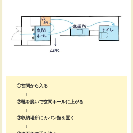
①玄関から入る
↓
②靴を脱いで玄関ホールに上がる
↓
③収納場所にカバン類を置く
↓