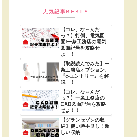
人気記事BEST５
【コレ、な～んだ
っ？】打倒、電気図
面!一条工務店の電気
図面記号を攻略せ
よ！！
【取説読んでみた】一
条工務店オプション、
『e-エントリー』を解
説！！
【コレ、な～んだ
っ？】一条工務店の
CAD図面記号を攻略
せよ！！
【グランセゾンの収
納】使い勝手良し！新
しい収納