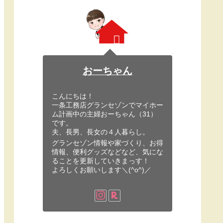
おーちゃん
こんにちは！
一条工務店グランセゾンでマイホー
ム計画中の主婦おーちゃん（31）
です。
夫、長男、長女の４人暮らし。
グランセゾン情報や家づくり、お得
情報、便利グッズなどなど、気にな
ることを更新していきまっす！
よろしくお願いします＼(^o^)／