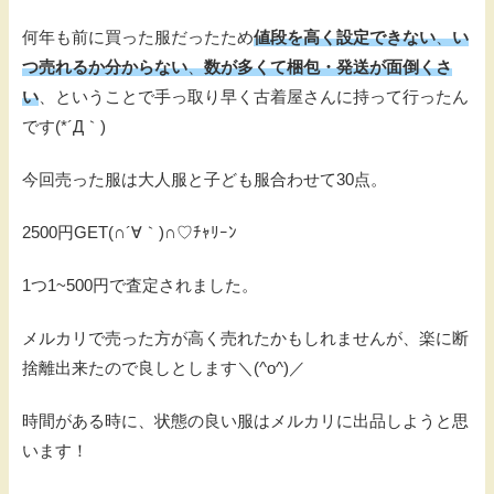
何年も前に買った服だったため
値段を高く設定できない
、
い
つ売れるか分からない
、
数が多くて梱包・発送が面倒くさ
い
、ということで手っ取り早く古着屋さんに持って行ったん
です(*´Д｀)
今回売った服は大人服と子ども服合わせて30点。
2500円GET(∩´∀｀)∩♡ﾁｬﾘｰﾝ
1つ1~500円で査定されました。
メルカリで売った方が高く売れたかもしれませんが、楽に断
捨離出来たので良しとします＼(^o^)／
時間がある時に、状態の良い服はメルカリに出品しようと思
います！