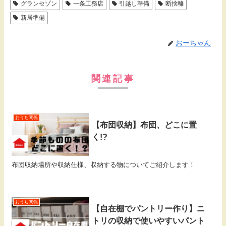
グランセゾン
一条工務店
引越し準備
断捨離
新居準備
おーちゃん
関連記事
おうち関係
【布団収納】布団、どこに置
く!?
布団収納場所や収納仕様、収納する物についてご紹介します！
おうち関係
【自在棚でパントリー作り】ニ
トリの収納で使いやすいパント