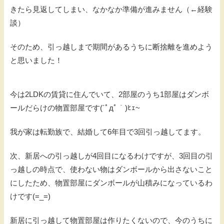
きたら見返してしまい、なかなか準備が進みません（←経験
談）
そのため、引っ越しまで期間があるうちに断捨離を進めよう
と思いました！
今は2LDKの賃貸に住んでいて、2部屋のうち1部屋はダンボ
ールだらけの物置部屋です(´ﾟдﾟ｀)ﾋｪ~
我が家は転勤族で、結婚して6年目で3回引っ越してます。
次、新居への引っ越しが4回目になるわけですが、3回目の引
っ越しの時点で、使わない物はダンボールから出さないこと
にしたため、物置部屋にダンボールが山積みになっているわ
けです(=_=)
新居に引っ越して物置部屋は作りたくないので、今のうちに