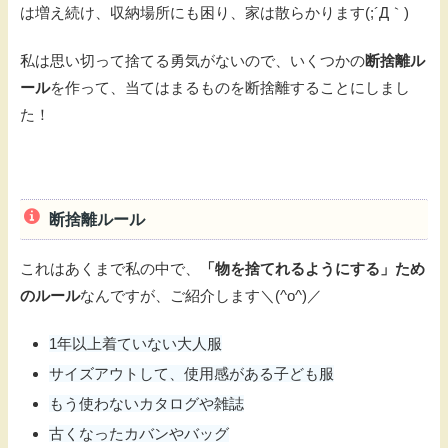
は増え続け、収納場所にも困り、家は散らかります(;´Д｀)
私は思い切って捨てる勇気がないので、いくつかの
断捨離ル
ール
を作って、当てはまるものを断捨離することにしまし
た！
断捨離ルール
これはあくまで私の中で、
「物を捨てれるようにする」ため
のルール
なんですが、ご紹介します＼(^o^)／
1年以上着ていない大人服
サイズアウトして、使用感がある子ども服
もう使わないカタログや雑誌
古くなったカバンやバッグ