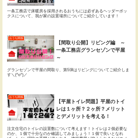
一条工務店で床暖房を採用されるおうちには必ずあるヘッダーボッ
クスについて、我が家の設置場所についてご紹介しています！
おうち関係
【間取り公開】リビング編 ～
一条工務店グランセゾンで平屋
～
グランセゾンで平屋の間取り、第5弾はリビングについてご紹介しま
す＼(^o^)／
おうち関係
【平屋トイレ問題】平屋のトイ
レは１ヶ所？２ヶ所？メリット
とデメリットを考える！
注文住宅のトイレの設置数について考えます！トイレは２個必要な
のか、１個で十分なのか確認してみましょう！１個で良いとなれ