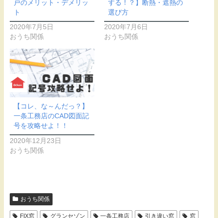
戸のメリット・デメリッ
する！？】断熱・遮熱の
ト
選び方
2020年7月5日
2020年7月6日
おうち関係
おうち関係
【コレ、な～んだっ？】
一条工務店のCAD図面記
号を攻略せよ！！
2020年12月23日
おうち関係
おうち関係
FIX窓
グランセゾン
一条工務店
引き違い窓
窓