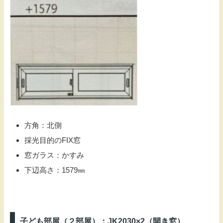
方角：北側
採光目的のFIX窓
窓ガラス：かすみ
下辺高さ：1579㎜
子ども部屋（２部屋）：JK2030×2（開き窓）