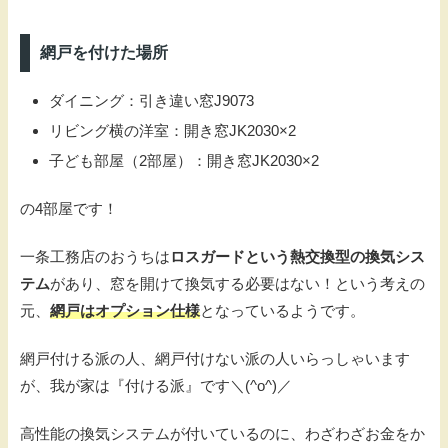
網戸を付けた場所
ダイニング：引き違い窓J9073
リビング横の洋室：開き窓JK2030×2
子ども部屋（2部屋）：開き窓JK2030×2
の4部屋です！
一条工務店のおうちは
ロスガードという熱交換型の換気シス
テム
があり、窓を開けて換気する必要はない！という考えの
元、
網戸はオプション仕様
となっているようです。
網戸付ける派の人、網戸付けない派の人いらっしゃいます
が、我が家は『付ける派』です＼(^o^)／
高性能の換気システムが付いているのに、わざわざお金をか