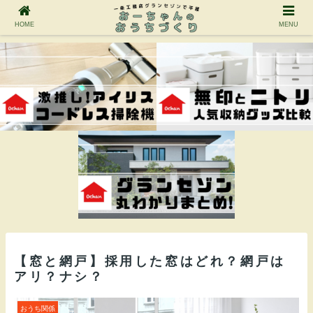
HOME
MENU
【窓と網戸】採用した窓はどれ？網戸は
アリ？ナシ？
おうち関係