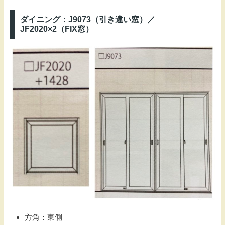
ダイニング：J9073（引き違い窓）／
JF2020×2（FIX窓）
方角：東側