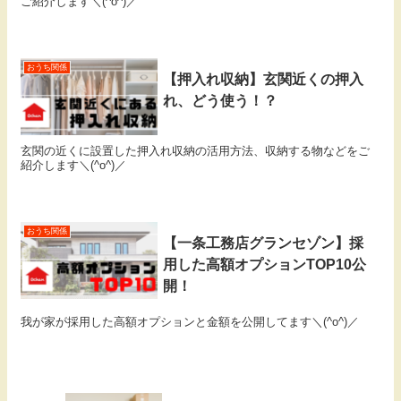
ご紹介します＼(^o^)／
おうち関係
【押入れ収納】玄関近くの押入
れ、どう使う！？
玄関の近くに設置した押入れ収納の活用方法、収納する物などをご
紹介します＼(^o^)／
おうち関係
【一条工務店グランセゾン】採
用した高額オプションTOP10公
開！
我が家が採用した高額オプションと金額を公開してます＼(^o^)／