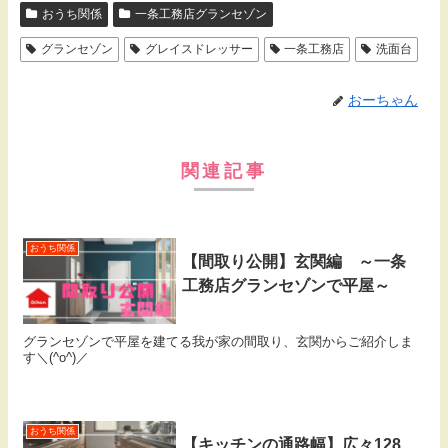
おうち関係
一条工務店グランセゾン
グランセゾン
グレイスドレッサー
一条工務店
洗面台
おーちゃん
関連記事
おうち関係
【間取り公開】玄関編 ～一条
工務店グランセゾンで平屋～
グランセゾンで平屋を建てる我が家の間取り、玄関からご紹介しま
す＼(^o^)／
おうち関係
【キッチンの通路幅】広々128