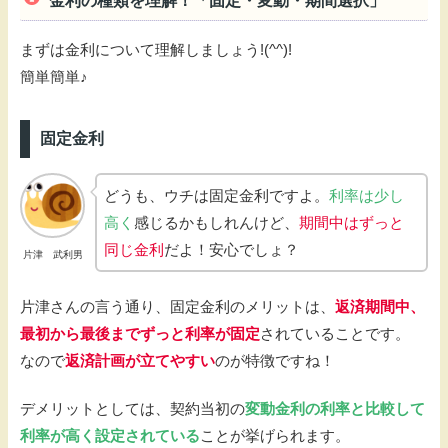
金利の種類を理解！「固定・変動・期間選択」
まずは金利について理解しましょう!(^^)!
簡単簡単♪
固定金利
どうも、ウチは固定金利ですよ。
利率は少し
高く
感じるかもしれんけど、
期間中はずっと
同じ金利
だよ！安心でしょ？
片津 武利男
片津さんの言う通り、固定金利のメリットは、
返済期間中、
最初から最後までずっと利率が固定
されていることです。
なので
返済計画が立てやすい
のが特徴ですね！
デメリットとしては、契約当初の
変動金利の利率と比較して
利率が高く設定されている
ことが挙げられます。