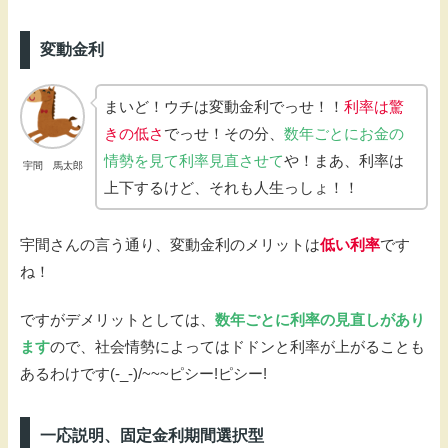
変動金利
まいど！ウチは変動金利でっせ！！
利率は驚
きの低さ
でっせ！その分、
数年ごとにお金の
情勢を見て利率見直させて
や！まあ、利率は
宇間 馬太郎
上下するけど、それも人生っしょ！！
宇間さんの言う通り、変動金利のメリットは
低い利率
です
ね！
ですがデメリットとしては、
数年ごとに利率の見直しがあり
ます
ので、社会情勢によってはドドンと利率が上がることも
あるわけです(-_-)/~~~ピシー!ピシー!
一応説明、固定金利期間選択型