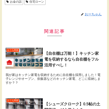
お金の話
住宅ローン
おーちゃん
関連記事
おうち関係
【自在棚は万能！】キッチン家
電を収納するなら自在棚をフル
活用すべし！
我が家はキッチン家電を収納するために自在棚を採用しました！電
子レンジやオーブン、炊飯器などのキッチン家電、どこに収納しま
すか？？
おうち関係
【シューズクローク】0.5帖の土