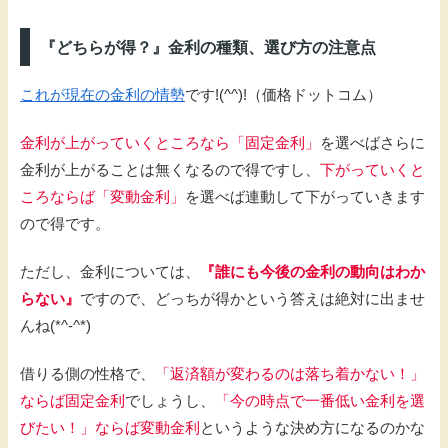
『どちらが得？』金利の種類、選び方の注意点
これが現在の金利の情勢
です!(^^)!（価格ドットコム）
金利が上がっていくところなら「固定金利」
を選べばさらに
金利が上がることは無くなるので得ですし、
下がっていくと
ころならば「変動金利」
を選べば連動して下がっていきます
ので得です。
ただし、金利については、
『誰にも今後の金利の動向はわか
らない』
ですので、どっちが得かという答えは絶対に出ませ
んね(*^-^*)
借りる側の性格で、
「返済額が変わるのは落ち着かない！」
ならば固定金利
でしょうし、
「今の時点で一番低い金利を選
びたい！」ならば変動金利
というような決め方になるのかな