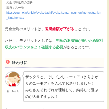
元金均等返済の図解
出典：スーモ
https://suumo.jp/article/oyakudachi/oyaku/sumai_nyumon/money/gankin
_kintohensai/
元金金利のメリットは、
返済総額が下がる
ことです。
ただし、デメリットとしては、
初めの返済額が高いため家計
収支のバランスをよく確認する必要
があることです。
終わりに
ザックリと、そして少しユーモア（独りよが
りのユーモア）を入れてお送りしました！
みなさんそれぞれが理解して、納得して選ぶ
おーちゃん
のが大事ですよね！