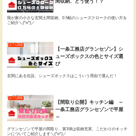
間収納、どう使う！？
我が家の小さな玄関土間収納、0.5帖のシューズクロークの使い方を
ご紹介＼(^o^)／
おうち関係
【一条工務店グランセゾン】シ
ューズボックスの色とサイズ選
び
玄関にある住設、シューズボックスはこういう理由で選んだ！
おうち関係
【間取り公開】キッチン編 ～
一条工務店グランセゾンで平屋
～
グランセゾンで平屋の間取り、第3弾は収納充実、こだわりのキッチ
ンについてご紹介します＼(^o^)／