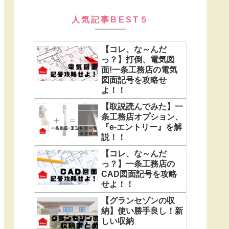
人気記事BEST５
【コレ、な～んだ
っ？】打倒、電気図
面!一条工務店の電気
図面記号を攻略せ
よ！！
【取説読んでみた】一
条工務店オプション、
『e-エントリー』を解
説！！
【コレ、な～んだ
っ？】一条工務店の
CAD図面記号を攻略
せよ！！
【グランセゾンの収
納】使い勝手良し！新
しい収納