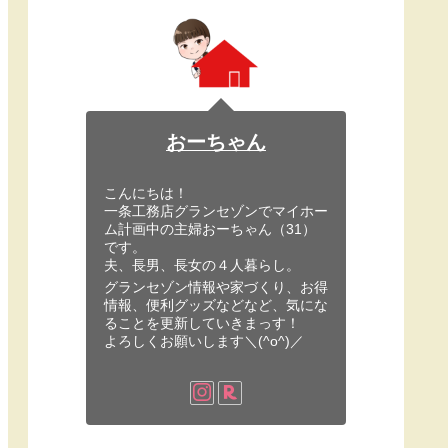
おーちゃん
こんにちは！
一条工務店グランセゾンでマイホー
ム計画中の主婦おーちゃん（31）
です。
夫、長男、長女の４人暮らし。
グランセゾン情報や家づくり、お得
情報、便利グッズなどなど、気にな
ることを更新していきまっす！
よろしくお願いします＼(^o^)／