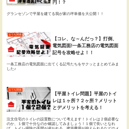
円！？
グランセゾンで平屋を建てる我が家の坪単価を大公開！！
おうち関係
【コレ、な～んだっ？】打倒、
電気図面!一条工務店の電気図面
記号を攻略せよ！！
一条工務店の電気図面に出てくる記号たちをサクッとまとめてみま
した♪
おうち関係
【平屋トイレ問題】平屋のトイ
レは１ヶ所？２ヶ所？メリット
とデメリットを考える！
注文住宅のトイレの設置数について考えます！トイレは２個必要な
のか、１個で十分なのか確認してみましょう！１個で良いとなれ
ば、トイレ掃除の手間が省かれる、建築費用が抑えられるなどのメ