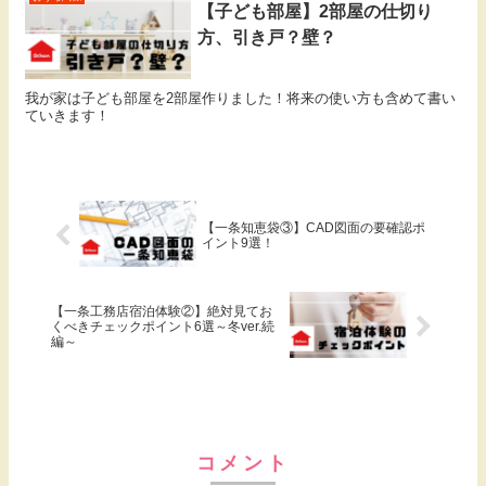
【子ども部屋】2部屋の仕切り
方、引き戸？壁？
我が家は子ども部屋を2部屋作りました！将来の使い方も含めて書い
ていきます！
【一条知恵袋③】CAD図面の要確認ポ
イント9選！
【一条工務店宿泊体験②】絶対見てお
くべきチェックポイント6選～冬ver.続
編～
コメント