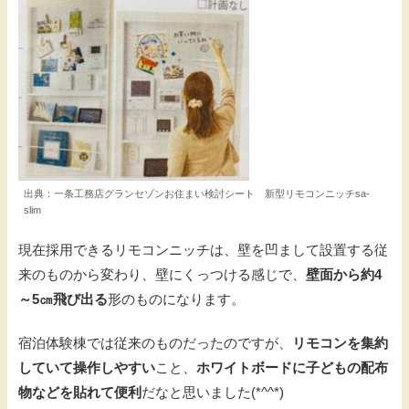
出典：一条工務店グランセゾンお住まい検討シート 新型リモコンニッチsa-
slim
現在採用できるリモコンニッチは、壁を凹まして設置する従
来のものから変わり、壁にくっつける感じで、
壁面から約4
～5㎝飛び出る
形のものになります。
宿泊体験棟では従来のものだったのですが、
リモコンを集約
していて操作しやすい
こと、
ホワイトボードに子どもの配布
物などを貼れて便利
だなと思いました(*^^*)