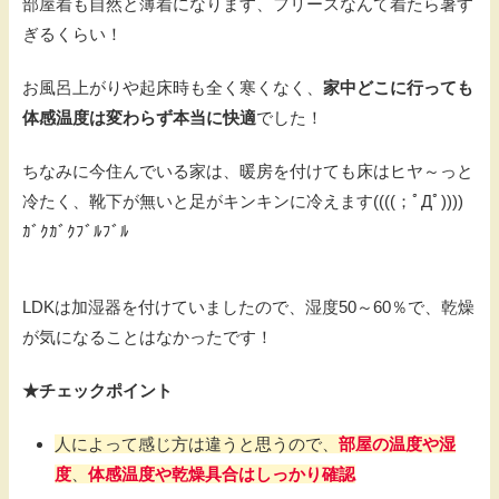
部屋着も自然と薄着になります、フリースなんて着たら暑す
ぎるくらい！
お風呂上がりや起床時も全く寒くなく、
家中どこに行っても
体感温度は変わらず本当に快適
でした！
ちなみに今住んでいる家は、暖房を付けても床はヒヤ～っと
冷たく、靴下が無いと足がキンキンに冷えます((((；ﾟДﾟ))))
ｶﾞｸｶﾞｸﾌﾞﾙﾌﾞﾙ
LDKは加湿器を付けていましたので、湿度50～60％で、乾燥
が気になることはなかったです！
★チェックポイント
人によって感じ方は違うと思うので、
部屋の温度や湿
度
、
体感温度や乾燥具合はしっかり確認