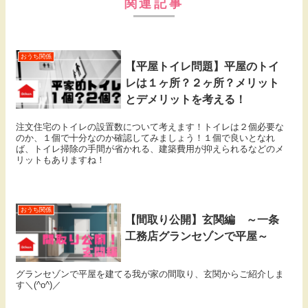
関連記事
おうち関係
【平屋トイレ問題】平屋のトイ
レは１ヶ所？２ヶ所？メリット
とデメリットを考える！
注文住宅のトイレの設置数について考えます！トイレは２個必要な
のか、１個で十分なのか確認してみましょう！１個で良いとなれ
ば、トイレ掃除の手間が省かれる、建築費用が抑えられるなどのメ
リットもありますね！
おうち関係
【間取り公開】玄関編 ～一条
工務店グランセゾンで平屋～
グランセゾンで平屋を建てる我が家の間取り、玄関からご紹介しま
す＼(^o^)／