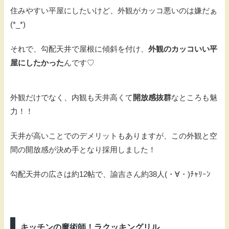
住みやすい平屋にしたいけど、外観がカッコ悪いのは嫌だぁ
(*_*)
それで、勾配天井で屋根に傾斜を付け、
外観のカッコいい平
屋にしたかった
んです♡
外観だけでなく、内観も天井高くて
開放感抜群
なところも魅
力！！
天井が高いことでのデメリットもありますが、この外観と空
間の開放感が決め手となり採用しました！
勾配天井の広さは約12帖で、諭吉さん約38人(・∀・)ﾁｬﾘｰﾝ
キッチンの魔術師！ラクッキングリル