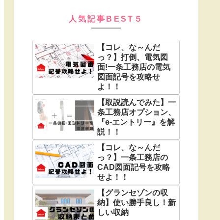
人気記事BEST５
【コレ、な～んだ
っ？】打倒、電気図
面!一条工務店の電気
図面記号を攻略せ
よ！！
【取説読んでみた】一
条工務店オプション、
『e-エントリー』を解
説！！
【コレ、な～んだ
っ？】一条工務店の
CAD図面記号を攻略
せよ！！
【グランセゾンの収
納】使い勝手良し！新
しい収納