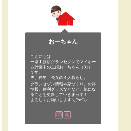
おーちゃん
こんにちは！
一条工務店グランセゾンでマイホー
ム計画中の主婦おーちゃん（31）
です。
夫、長男、長女の４人暮らし。
グランセゾン情報や家づくり、お得
情報、便利グッズなどなど、気にな
ることを更新していきまっす！
よろしくお願いします＼(^o^)／