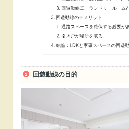
回遊動線③ ランドリールーム⇄
回遊動線のデメリット
通路スペースを確保する必要が
引き戸が場所を取る
結論：LDKと家事スペースの回遊
回遊動線の目的