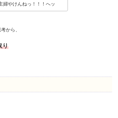
主婦やけんねっ！！！へッ
思考から、
取り