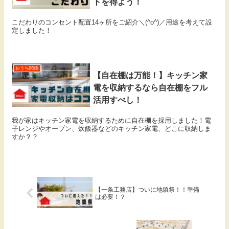
トを得よう！
こだわりのコンセント配置14ヶ所をご紹介＼(^o^)／用途を考えて設
定しました！
おうち関係
【自在棚は万能！】キッチン家
電を収納するなら自在棚をフル
活用すべし！
我が家はキッチン家電を収納するために自在棚を採用しました！電
子レンジやオーブン、炊飯器などのキッチン家電、どこに収納しま
すか？？
【一条工務店】ついに地鎮祭！！準備
は必要！？