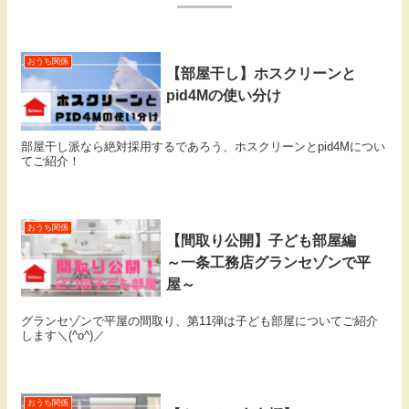
おうち関係
【部屋干し】ホスクリーンと
pid4Mの使い分け
部屋干し派なら絶対採用するであろう、ホスクリーンとpid4Mについ
てご紹介！
おうち関係
【間取り公開】子ども部屋編
～一条工務店グランセゾンで平
屋～
グランセゾンで平屋の間取り、第11弾は子ども部屋についてご紹介
します＼(^o^)／
おうち関係