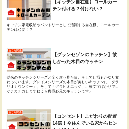
【キッチン自在棚】ロールカー
テン付ける？付けない？
キッチン家電収納やパントリーとして活躍する自在棚。ロールカー
テンは必要！？
おうち関係
【グランセゾンのキッチン】欲
しかった木目のキッチン
従来のキッチンシリーズと全く違う見た目、そして仕様もかなり変
わっています。グレイスシリーズの木目が美しいキッチンに「グラ
リオカウンター」、そして「グラビオエッジ」。横文字ばかりで目
がチカチカしますねえ☆奥様必見のキッチンです♪
おうち関係
【コンセント】こだわりの配置
14選！今住んでいる家からヒン