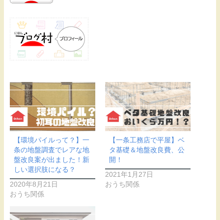
【環境パイルって？】一
【一条工務店で平屋】ベ
条の地盤調査でレアな地
タ基礎＆地盤改良費、公
盤改良案が出ました！新
開！
しい選択肢になる？
2021年1月27日
2020年8月21日
おうち関係
おうち関係