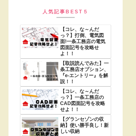
人気記事BEST５
【コレ、な～んだ
っ？】打倒、電気図
面!一条工務店の電気
図面記号を攻略せ
よ！！
【取説読んでみた】一
条工務店オプション、
『e-エントリー』を解
説！！
【コレ、な～んだ
っ？】一条工務店の
CAD図面記号を攻略
せよ！！
【グランセゾンの収
納】使い勝手良し！新
しい収納