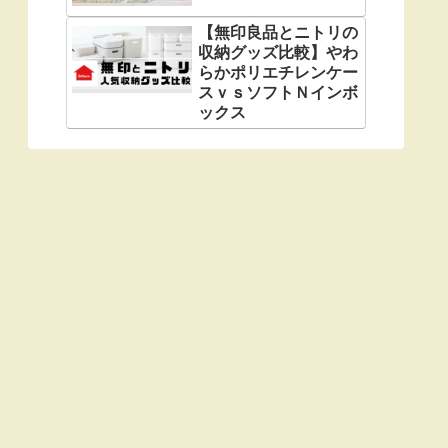
【無印良品とニトリの
収納グッズ比較】やわ
らかポリエチレンケー
スｖｓソフトＮインボ
ックス