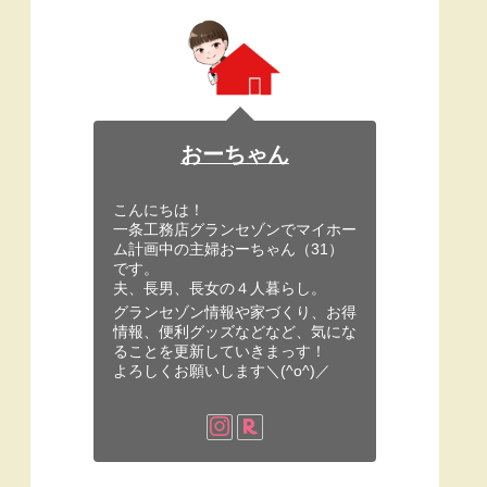
おーちゃん
こんにちは！
一条工務店グランセゾンでマイホー
ム計画中の主婦おーちゃん（31）
です。
夫、長男、長女の４人暮らし。
グランセゾン情報や家づくり、お得
情報、便利グッズなどなど、気にな
ることを更新していきまっす！
よろしくお願いします＼(^o^)／