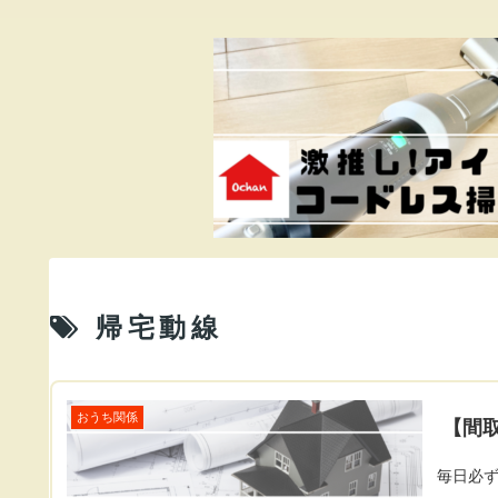
帰宅動線
おうち関係
【間
毎日必