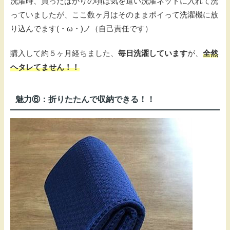
洗濯時、買ったばかりの頃は気を遣い洗濯ネットに入れて洗
っていましたが、ここ数ヶ月はそのままポイって洗濯機に放
り込んでます(・ω・)ノ（自己責任です）
購入して約５ヶ月経ちました、
毎日洗濯しています
が、
全然
ヘタレてません！！
魅力⑥：折りたたんで収納できる！！