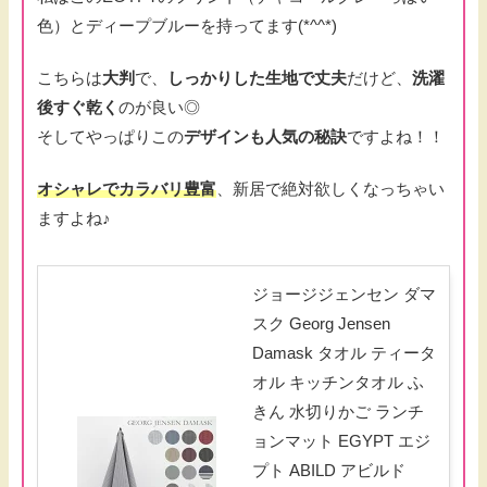
色）とディープブルーを持ってます(*^^*)
こちらは
大判
で、
しっかりした生地で丈夫
だけど、
洗濯
後すぐ乾く
のが良い◎
そしてやっぱりこの
デザインも人気の秘訣
ですよね！！
オシャレでカラバリ豊富
、新居で絶対欲しくなっちゃい
ますよね♪
ジョージジェンセン ダマ
スク Georg Jensen
Damask タオル ティータ
オル キッチンタオル ふ
きん 水切りかご ランチ
ョンマット EGYPT エジ
プト ABILD アビルド