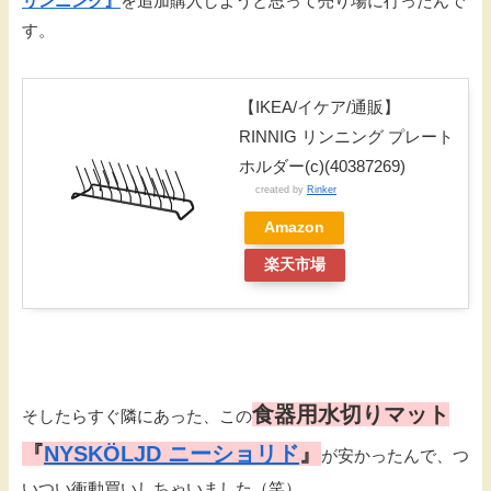
リンニング』
を追加購入しようと思って売り場に行ったんで
す。
【IKEA/イケア/通販】
RINNIG リンニング プレート
ホルダー(c)(40387269)
created by
Rinker
Amazon
楽天市場
食器用水切りマット
そしたらすぐ隣にあった、この
『
NYSKÖLJD ニーショリド
』
が安かったんで、つ
いつい衝動買いしちゃいました（笑）