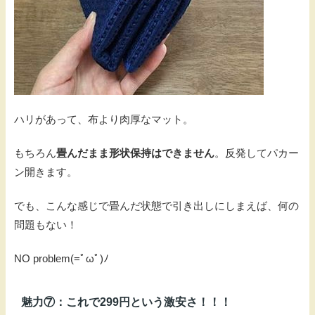
ハリがあって、布より肉厚なマット。
もちろん
畳んだまま形状保持はできません
。反発してパカー
ン開きます。
でも、こんな感じで畳んだ状態で引き出しにしまえば、何の
問題もない！
NO problem(=ﾟωﾟ)ﾉ
魅力⑦：これで299円という激安さ！！！