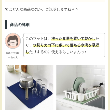
ではどんな商品なのか、ご説明しますね＾＾
商品の詳細
このマットは、
洗った食器を置いて乾かし
た
り、
水切りカゴ下に敷いて落ちる水滴を吸収
し
たりするのに使えるらしいよんっ♪
ズボラ主婦お
ーちゃん