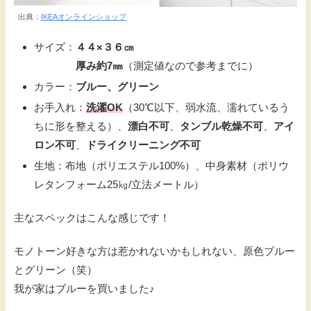
出典：
IKEAオンラインショップ
サイズ：
４４×３６㎝
厚み約7㎜
（測定値なので参考までに）
カラー：
ブルー、グリーン
お手入れ：
洗濯OK
（30℃以下、弱水流、濡れているう
ちに形を整える）、
漂白不可
、
タンブル乾燥不可
、
アイ
ロン不可
、
ドライクリーニング不可
生地：布地（ポリエステル100%）、中身素材（ポリウ
レタンフォーム25㎏/立法メートル）
主なスペックはこんな感じです！
モノトーン好きな方は惹かれないかもしれない、原色ブルー
とグリーン（笑）
我が家はブルーを買いました♪