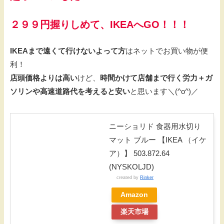
２９９円握りしめて、IKEAへGO！！！
IKEAまで遠くて行けないよって方
はネットでお買い物が便
利！
店頭価格よりは高い
けど、
時間かけて店舗まで行く労力＋ガ
ソリンや高速道路代を考えると安い
と思います＼(^o^)／
ニーショリド 食器用水切り
マット ブルー 【IKEA （イケ
ア）】 503.872.64
(NYSKOLJD)
created by
Rinker
Amazon
楽天市場