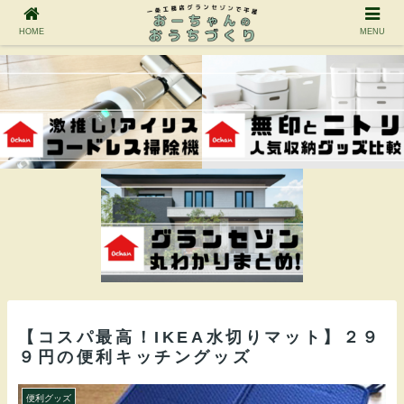
HOME
MENU
【コスパ最高！IKEA水切りマット】２９
９円の便利キッチングッズ
便利グッズ