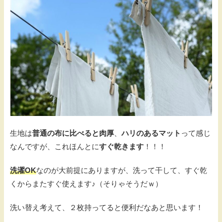
生地は
普通の布に比べると肉厚
、
ハリのあるマット
って感じ
なんですが、これほんとに
すぐ乾きます
！！！
洗濯OK
なのが大前提にありますが、洗って干して、すぐ乾
くからまたすぐ使えます♪（そりゃそうだｗ）
洗い替え考えて、２枚持ってると便利だなあと思います！