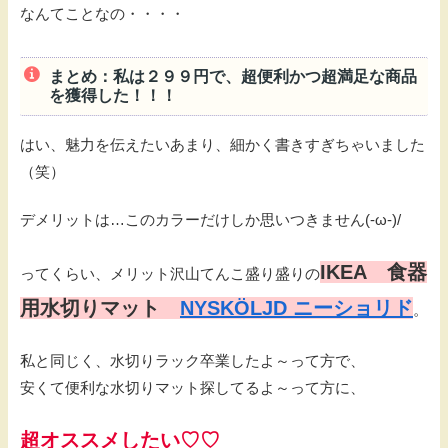
なんてことなの・・・・
まとめ：私は２９９円で、超便利かつ超満足な商品
を獲得した！！！
はい、魅力を伝えたいあまり、細かく書きすぎちゃいました
（笑）
デメリットは…このカラーだけしか思いつきません(-ω-)/
IKEA
食器
ってくらい、メリット沢山てんこ盛り盛りの
用水切りマット
NYSKÖLJD ニーショリド
。
私と同じく、水切りラック卒業したよ～って方で、
安くて便利な水切りマット探してるよ～って方に、
超オススメしたい
♡♡