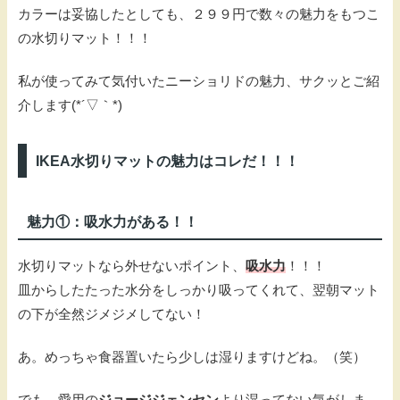
カラーは妥協したとしても、２９９円で数々の魅力をもつこ
の水切りマット！！！
私が使ってみて気付いたニーショリドの魅力、サクッとご紹
介します(*´▽｀*)
IKEA水切りマットの魅力はコレだ！！！
魅力①：吸水力がある！！
水切りマットなら外せないポイント、
吸水力
！！！
皿からしたたった水分をしっかり吸ってくれて、翌朝マット
の下が全然ジメジメしてない！
あ。めっちゃ食器置いたら少しは湿りますけどね。（笑）
でも、愛用の
ジョージジェンセン
より湿ってない気がしま