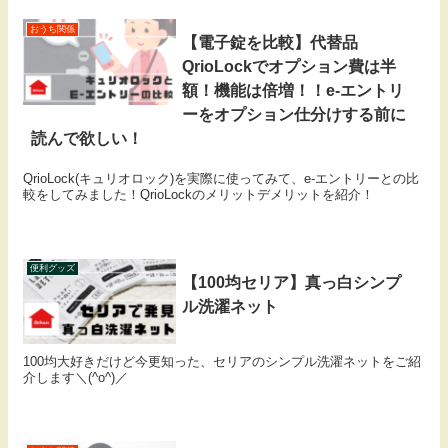
おうち関係
【電子錠を比較】代替品
QrioLockでオプション費は半
額！機能は倍増！！e-エントリ
ーをオプション仕分けする前に
読んで欲しい！
QrioLock(キュリオロック)を実際に使ってみて、e-エントリーとの比
較をしてみました！QrioLockのメリットデメリットを紹介！
便利グッズ
【100均セリア】真っ白シンプ
ル洗濯ネット
100均大好きだけど今更知った、セリアのシンプル洗濯ネットをご紹
介します＼(^o^)／